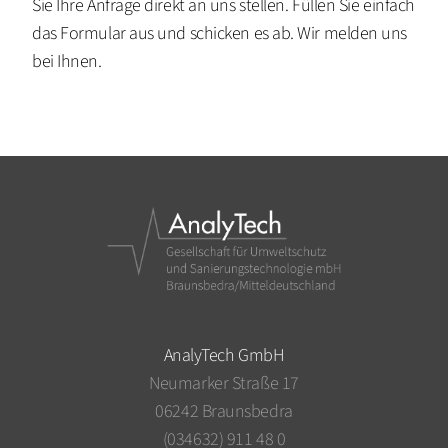
Sie Ihre Anfrage direkt an uns stellen. Füllen Sie einfach
das Formular aus und schicken es ab. Wir melden uns
bei Ihnen.
AnalyTech GmbH
Neumarker Straße 17
06242 Braunsbedra
(034632) 911 48 0